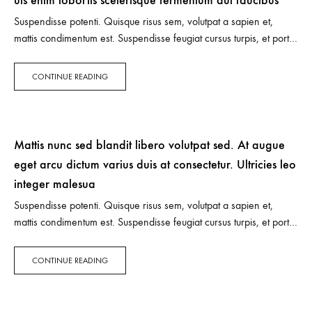
uis enim lobortis scelerisque fermentum dui faucibus
Suspendisse potenti. Quisque risus sem, volutpat a sapien et,
mattis condimentum est. Suspendisse feugiat cursus turpis, et porta
lectus euismod accumsan. Nam felis ipsum, eleifend sit amet
sodales pellentesque, commodo…
CONTINUE READING
Mattis nunc sed blandit libero volutpat sed. At augue
eget arcu dictum varius duis at consectetur. Ultricies leo
integer malesua
Suspendisse potenti. Quisque risus sem, volutpat a sapien et,
mattis condimentum est. Suspendisse feugiat cursus turpis, et porta
lectus euismod accumsan. Nam felis ipsum, eleifend sit amet
sodales pellentesque, commodo…
CONTINUE READING