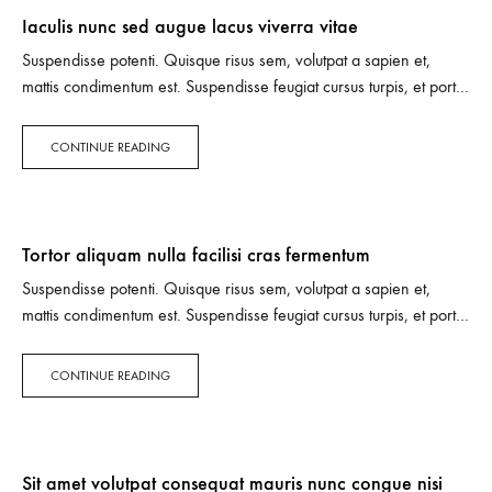
Iaculis nunc sed augue lacus viverra vitae
Suspendisse potenti. Quisque risus sem, volutpat a sapien et,
mattis condimentum est. Suspendisse feugiat cursus turpis, et porta
lectus euismod accumsan. Nam felis ipsum, eleifend sit amet
sodales pellentesque, commodo…
CONTINUE READING
Tortor aliquam nulla facilisi cras fermentum
Suspendisse potenti. Quisque risus sem, volutpat a sapien et,
mattis condimentum est. Suspendisse feugiat cursus turpis, et porta
lectus euismod accumsan. Nam felis ipsum, eleifend sit amet
sodales pellentesque, commodo…
CONTINUE READING
Sit amet volutpat consequat mauris nunc congue nisi