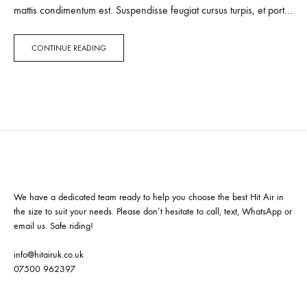
mattis condimentum est. Suspendisse feugiat cursus turpis, et porta
lectus euismod accumsan. Nam felis ipsum, eleifend sit amet
sodales pellentesque, commodo…
CONTINUE READING
We have a dedicated team ready to help you choose the best Hit Air in
the size to suit your needs. Please don’t hesitate to call, text, WhatsApp or
email us. Safe riding!
info@hitairuk.co.uk
07500 962397