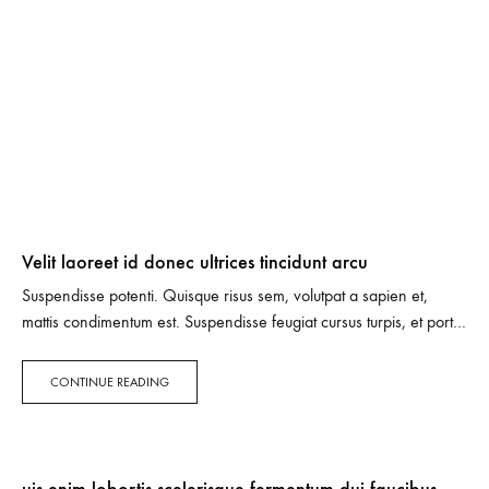
Velit laoreet id donec ultrices tincidunt arcu
Suspendisse potenti. Quisque risus sem, volutpat a sapien et,
mattis condimentum est. Suspendisse feugiat cursus turpis, et porta
lectus euismod accumsan. Nam felis ipsum, eleifend sit amet
sodales pellentesque, commodo…
CONTINUE READING