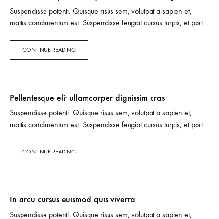
Suspendisse potenti. Quisque risus sem, volutpat a sapien et,
mattis condimentum est. Suspendisse feugiat cursus turpis, et porta
lectus euismod accumsan. Nam felis ipsum, eleifend sit amet
sodales pellentesque, commodo…
CONTINUE READING
Pellentesque elit ullamcorper dignissim cras
Suspendisse potenti. Quisque risus sem, volutpat a sapien et,
mattis condimentum est. Suspendisse feugiat cursus turpis, et porta
lectus euismod accumsan. Nam felis ipsum, eleifend sit amet
sodales pellentesque, commodo…
CONTINUE READING
In arcu cursus euismod quis viverra
Suspendisse potenti. Quisque risus sem, volutpat a sapien et,